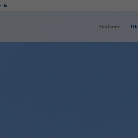
z.de
ort
Get in touch
Startseite
Üb
sum dolor sit amet:
Cybersteel Inc.
376-293 City Road, Suite 600
San Francisco, CA 94102
4h
Have any questions?
/ 365days
+44 1234 567 890
Drop us a line
info@yourdomain.com
 support for our customers
ri 8:00am - 5:00pm
(GMT +1)