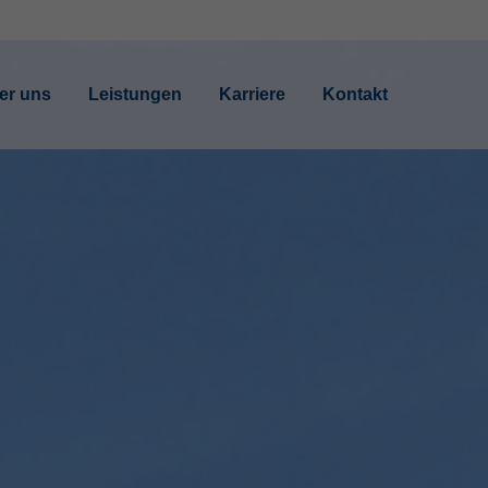
About us
er uns
Leistungen
Karriere
Kontakt
Lorem ipsum dolor sit amet,
consectetuer adipiscing elit.
Aenean commodo ligula eget dolor.
Aenean massa. Cum sociis natoque
penatibus et magnis dis parturient
montes, nascetur ridiculus mus. Donec
quam felis, ultricies nec.