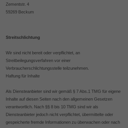
info@yourdomain.com
Zementstr. 4
59269 Beckum
About us
Lorem ipsum dolor sit amet, consectetuer adipiscing
elit.
Streitschlichtung
Aenean commodo ligula eget dolor. Aenean massa. Cum
sociis natoque penatibus et magnis dis parturient montes,
Wir sind nicht bereit oder verpflichtet, an
nascetur ridiculus mus. Donec quam felis, ultricies nec.
Streitbeilegungsverfahren vor einer
Verbraucherschlichtungsstelle teilzunehmen.
Haftung für Inhalte
Als Diensteanbieter sind wir gemäß § 7 Abs.1 TMG für eigene
Inhalte auf diesen Seiten nach den allgemeinen Gesetzen
verantwortlich. Nach §§ 8 bis 10 TMG sind wir als
Diensteanbieter jedoch nicht verpflichtet, übermittelte oder
gespeicherte fremde Informationen zu überwachen oder nach