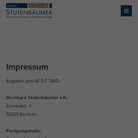
Login
Benutzername
Passwort
Impressum
Angaben gemäß § 5 TMG:
Anmelden
Bernhard Stutenbäumer e.K.
Zementstr. 4
Register
|
Lost your password?
59269 Beckum
Support
Fertigungshalle: