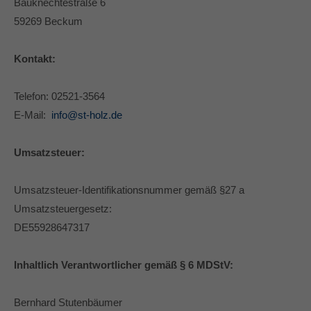
Lorem ipsum dolor sit amet:
Bauknechtestraße 6
59269 Beckum
24h
Kontakt:
/ 365days
Telefon: 02521-3564
E-Mail:
info@st-holz.de
We offer support for our customers
Mon - Fri 8:00am - 5:00pm
(GMT +1)
Umsatzsteuer:
Get in touch
Cybersteel Inc.
Umsatzsteuer-Identifikationsnummer gemäß §27 a
376-293 City Road, Suite 600
Umsatzsteuergesetz:
San Francisco, CA 94102
DE55928647317
Have any questions?
Inhaltlich Verantwortlicher gemäß § 6 MDStV:
+44 1234 567 890
Bernhard Stutenbäumer
Drop us a line